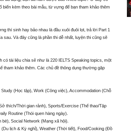
hổ biến kèm theo bài mẫu, từ vựng để bạn tham khảo thêm
thí sinh hay bảo nhau là đầu xuôi đuôi lọt, trả lời Part 1
hía sau. Và đây cũng là phần thi dễ nhất, luyện thi cũng sẽ
 có tài liệu chia sẻ như là 220 IELTS Speaking topics, một
ể tham khảo thêm. Các chủ đề thông dụng thường gặp
 Study (Học tập), Work (Công việc), Accommodation (Chỗ
Sở thích/Thời gian rảnh), Sports/Exercise (Thể thao/Tập
aily Routine (Thói quen hàng ngày).
n bè), Social Network (Mạng xã hội).
 (Du lịch & Kỳ nghỉ), Weather (Thời tiết), Food/Cooking (Đồ