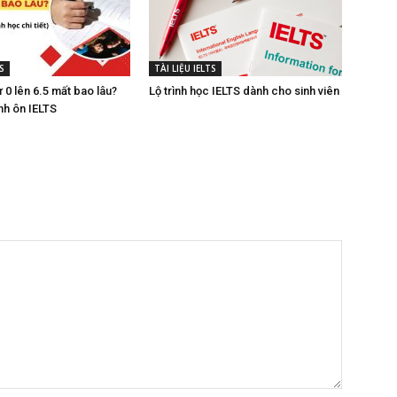
S
TÀI LIỆU IELTS
 0 lên 6.5 mất bao lâu?
Lộ trình học IELTS dành cho sinh viên
rình ôn IELTS