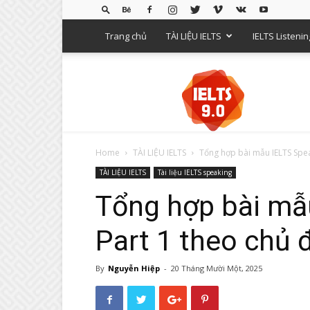
Trang chủ
TÀI LIỆU IELTS
IELTS Listenin
Luyện
thi
IELTS
9.0
–
Chia
Home
TÀI LIỆU IELTS
Tổng hợp bài mẫu IELTS Speak
sẻ
TÀI LIỆU IELTS
Tài liệu IELTS speaking
tải
liệu,
Tổng hợp bài mẫ
phương
pháp
Part 1 theo chủ 
học
IELTS
tốt
By
Nguyễn Hiệp
-
20 Tháng Mười Một, 2025
nhất
Việt
Nam