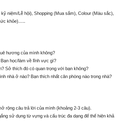
ễ kỷ niệm/Lễ hội), Shopping (Mua sắm), Colour (Màu sắc),
(Sức khỏe)…..
quê hương của mình không?
 Bạn học/làm về lĩnh vực gì?
h? Sở thích đó có quan trọng với bạn không?
ình nhà ở nào? Bạn thích nhất căn phòng nào trong nhà?
mở rộng câu trả lời của mình (khoảng 2-3 câu).
gắng sử dụng từ vựng và cấu trúc đa dạng để thể hiện khả