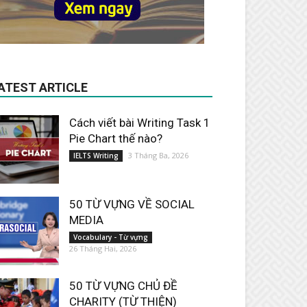
ATEST ARTICLE
Cách viết bài Writing Task 1
Pie Chart thế nào?
3 Tháng Ba, 2026
IELTS Writing
50 TỪ VỰNG VỀ SOCIAL
MEDIA
Vocabulary - Từ vựng
26 Tháng Hai, 2026
50 TỪ VỰNG CHỦ ĐỀ
CHARITY (TỪ THIỆN)