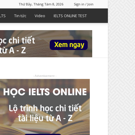
Thứ Bảy, Tháng Tám 8, 2026
Sign in / Join
LTS
Tin tức
Video
IELTS ONLINE TEST
- Advertisement -