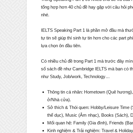
tổng hợp hơn 40 chủ đề hay gặp với câu hỏi p
nhé.
IELTS Speaking Part 1 là phần mở đầu mà thường 
tự tin sẽ giúp thí sinh tự tin hơn cho các part p
lựa chọn ôn đầu tiên.
Có nhiều chủ đề trong Part 1 mà trước đây mình
số sách đề như Cambridge IELTS mà bạn có th
như Study, Job/work, Technology…
Thông tin cá nhân: Hometown (Quê hương),
ở/Nhà cửa).
Sở thích & Thói quen: Hobby/Leisure Time (
thể dục), Music (Âm nhạc), Books (Sách), D
Mối quan hệ: Family (Gia đình), Friends (Bạ
Kinh nghiệm & Trải nghiệm: Travel & Holiday