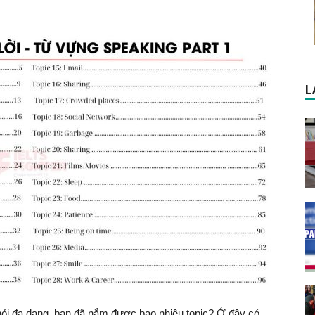
L
hỏi đa dạng, bạn đã nắm được bao nhiêu topic? Ở đây có