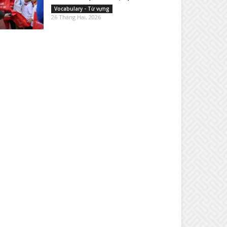
Vocabulary - Từ vựng
26 Tháng Hai, 2026