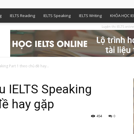
g
IELTS Reading
IELTS Speaking
IELTS Writing
KHÓA HỌC IE
Luyện thi IELTS online
ing Part 1 theo chủ đề hay...
u IELTS Speaking
đề hay gặp
454
0