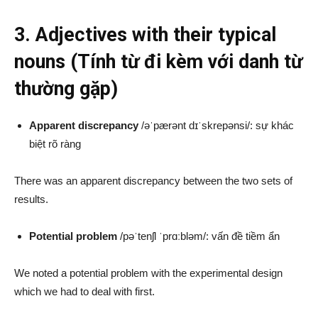
3. Adjectives with their typical
nouns (Tính từ đi kèm với danh từ
thường gặp)
Apparent discrepancy
/əˈpærənt dɪˈskrepənsi/: sự khác
biệt rõ ràng
There was an apparent discrepancy between the two sets of
results.
Potential problem
/pəˈtenʃl ˈprɑːbləm/: vấn đề tiềm ẩn
We noted a potential problem with the experimental design
which we had to deal with first.