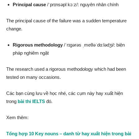
Principal cause
/ˈprɪnsəpl kɔːz/: nguyên nhân chính
The principal cause of the failure was a sudden temperature
change.
Rigorous methodology
/ˈrɪɡərəs ˌmeθəˈdɑːlədʒi/: biện
pháp nghiêm ngặt
The research used a rigorous methodology which had been
tested on many occasions.
Các bạn cùng lưu về học nhé, các cụm này hay xuất hiện
trong
bài thi IELTS
đó.
Xem thêm:
Tổng hợp 10 Key nouns – danh từ hay xuất hiện trong bài