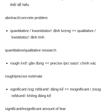
thể/ dễ hiểu
abstract/concrete problem
quantitative /ˈkwɒntɪtətɪv/: định lượng >< qualitative /
ˈkwɒlɪtətɪv/: định tính
quantitative/qualitative research
rough /rʌf/: gần đúng >< precise /prɪˈsaɪs/: chính xác
rough/precise estimate
significant /sɪɡˈnɪfɪkənt/: đáng kể >< insignificant /ˌɪnsɪɡ
ˈnɪfɪkənt/: không đáng kể
significant/insignificant amount of fear