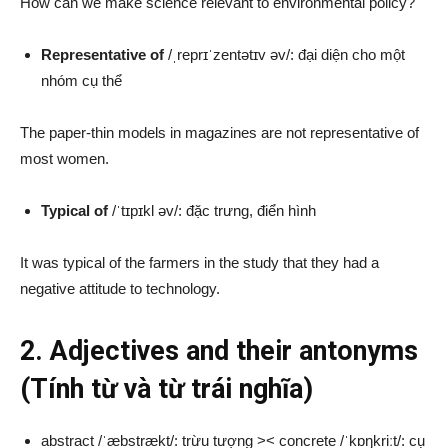
How can we make science relevant to environmental policy?
Representative of
/ˌreprɪˈzentətɪv əv/: đại diện cho một
nhóm cụ thể
The paper-thin models in magazines are not representative of
most women.
Typical of
/ˈtɪpɪkl əv/: đặc trưng, điển hình
It was typical of the farmers in the study that they had a
negative attitude to technology.
2. Adjectives and their antonyms
(Tính từ và từ trái nghĩa)
abstract /ˈæbstrækt/: trừu tượng >< concrete /ˈkɒŋkriːt/: cụ