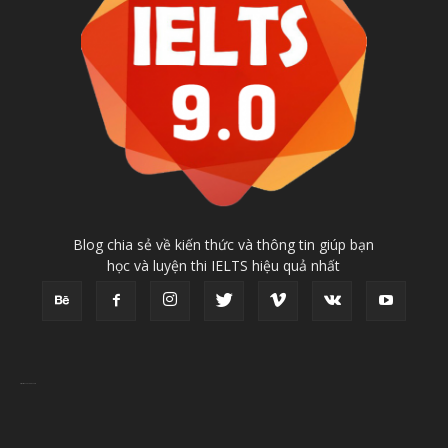
Blog chia sẻ về kiến thức và thông tin giúp bạn
học và luyện thi IELTS hiệu quả nhất
https://docsach247.com