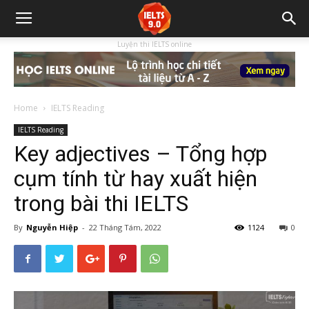
Luyện thi IELTS online
Home
IELTS Reading
IELTS Reading
Key adjectives – Tổng hợp
cụm tính từ hay xuất hiện
trong bài thi IELTS
By
Nguyễn Hiệp
-
22 Tháng Tám, 2022
1124
0