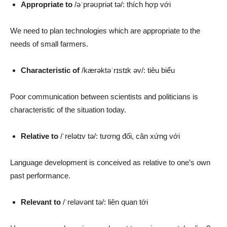
Appropriate to
/əˈprəʊpriət tə/: thích hợp với
We need to plan technologies which are appropriate to the
needs of small farmers.
Characteristic of
/kærəktəˈrɪstɪk əv/: tiêu biểu
Poor communication between scientists and politicians is
characteristic of the situation today.
Relative to
/ˈrelətɪv tə/: tương đối, cân xứng với
Language development is conceived as relative to one’s own
past performance.
Relevant to
/ˈreləvənt tə/: liên quan tới