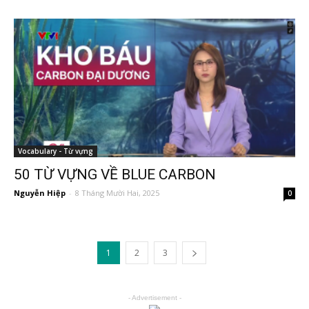
Vocabulary - Từ vựng
50 TỪ VỰNG VỀ BLUE CARBON
Nguyễn Hiệp
-
8 Tháng Mười Hai, 2025
0
1
2
3
- Advertisement -