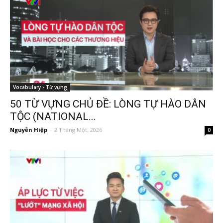
Vocabulary - Từ vựng
50 TỪ VỰNG CHỦ ĐỀ: LÒNG TỰ HÀO DÂN
TỘC (NATIONAL...
Nguyễn Hiệp
-
2 Tháng Một, 2026
0