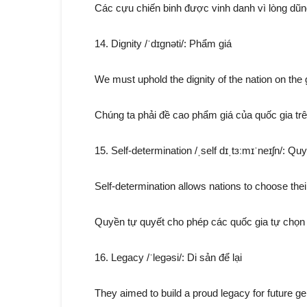
Các cựu chiến binh được vinh danh vì lòng dũ
14. Dignity /ˈdɪɡnəti/: Phẩm giá
We must uphold the dignity of the nation on the 
Chúng ta phải đề cao phẩm giá của quốc gia trê
15. Self-determination /ˌself dɪˌtɜːmɪˈneɪʃn/: Qu
Self-determination allows nations to choose th
Quyền tự quyết cho phép các quốc gia tự chọn
16. Legacy /ˈleɡəsi/: Di sản để lại
They aimed to build a proud legacy for future ge