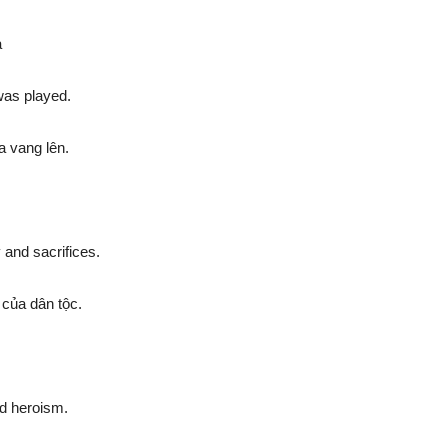
a
was played.
a vang lên.
 and sacrifices.
 của dân tộc.
nd heroism.