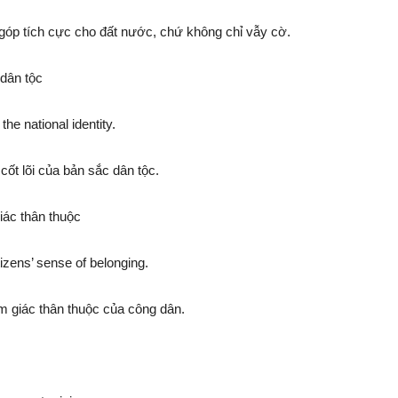
óp tích cực cho đất nước, chứ không chỉ vẫy cờ.
 dân tộc
he national identity.
ốt lõi của bản sắc dân tộc.
iác thân thuộc
tizens’ sense of belonging.
m giác thân thuộc của công dân.