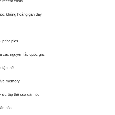
 recent crisis.
cuộc khủng hoảng gần đây.
l principles.
và các nguyên tắc quốc gia.
c tập thể
ctive memory.
 ức tập thể của dân tộc.
 văn hóa