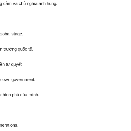
ng cảm và chủ nghĩa anh hùng.
global stage.
n trường quốc tế.
yền tự quyết
eir own government.
 chính phủ của mình.
nerations.