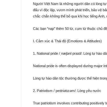
Người Việt Nam là những người dân có lòng tự 
đấu vì độc lập, vươn mình phát triển, bảo vệ bả
chắc chắn không thể bỏ qua khi học tiếng Anh, đ
Các bạn “nạp” thêm 50 từ, cụm từ thuộc chủ đề
I. Cảm xúc & Thái độ (Emotions & Attitudes)
1. National pride /ˌnæʃənl praɪd/: Lòng tự hào dâ
National pride is often displayed during major in
Lòng tự hào dân tộc thường được thể hiện trong
2. Patriotism /ˈpeɪtriətɪzəm/: Lòng yêu nước
True patriotism involves contributing positively t