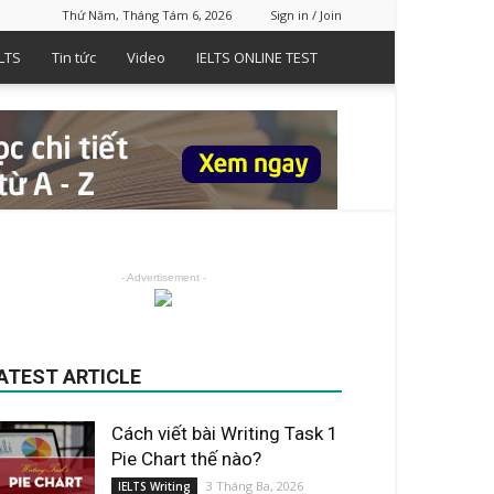
Thứ Năm, Tháng Tám 6, 2026
Sign in / Join
LTS
Tin tức
Video
IELTS ONLINE TEST
- Advertisement -
ATEST ARTICLE
Cách viết bài Writing Task 1
Pie Chart thế nào?
3 Tháng Ba, 2026
IELTS Writing