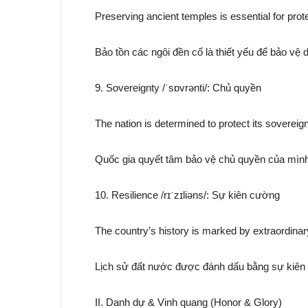
Preserving ancient temples is essential for prote
Bảo tồn các ngôi đền cổ là thiết yếu để bảo vệ 
9. Sovereignty /ˈsɒvrənti/: Chủ quyền
The nation is determined to protect its sovereignt
Quốc gia quyết tâm bảo vệ chủ quyền của mình
10. Resilience /rɪˈzɪliəns/: Sự kiên cường
The country’s history is marked by extraordinary 
Lịch sử đất nước được đánh dấu bằng sự kiên
II. Danh dự & Vinh quang (Honor & Glory)