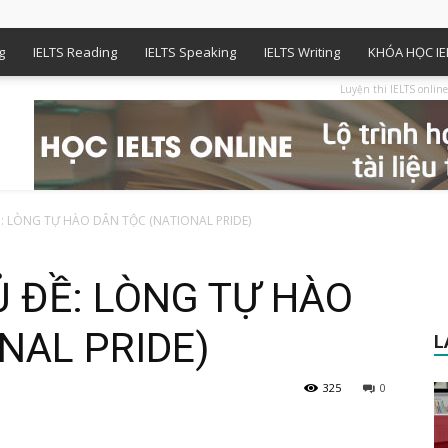
g
IELTS Reading
IELTS Speaking
IELTS Writing
KHÓA HỌC IE
Luyện thi IELTS online
: LÒNG TỰ HÀO DÂN TỘC (NATIONAL PRIDE)
 ĐỀ: LÒNG TỰ HÀO
NAL PRIDE)
L
325
0