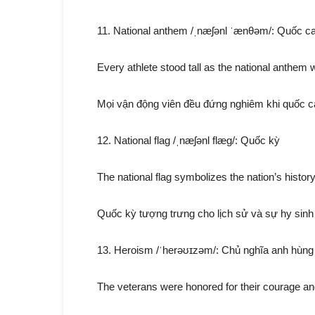
11. National anthem /ˌnæʃənl ˈænθəm/: Quốc c
Every athlete stood tall as the national anthem 
Mọi vận động viên đều đứng nghiêm khi quốc c
12. National flag /ˌnæʃənl flæɡ/: Quốc kỳ
The national flag symbolizes the nation’s history
Quốc kỳ tượng trưng cho lịch sử và sự hy sinh
13. Heroism /ˈherəʊɪzəm/: Chủ nghĩa anh hùng
The veterans were honored for their courage a