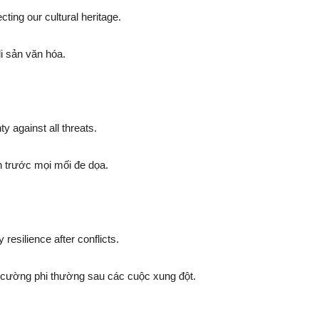
cting our cultural heritage.
di sản văn hóa.
y against all threats.
 trước mọi mối đe dọa.
resilience after conflicts.
 cường phi thường sau các cuộc xung đột.