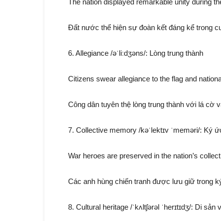
The nation displayed remarkable unity during the
Đất nước thể hiện sự đoàn kết đáng kể trong 
6. Allegiance /əˈliːdʒəns/: Lòng trung thành
Citizens swear allegiance to the flag and nationa
Công dân tuyên thệ lòng trung thành với lá cờ 
7. Collective memory /kəˈlektɪv ˈmeməri/: Ký ứ
War heroes are preserved in the nation’s colle
Các anh hùng chiến tranh được lưu giữ trong ký
8. Cultural heritage /ˈkʌltʃərəl ˈherɪtɪdʒ/: Di sản