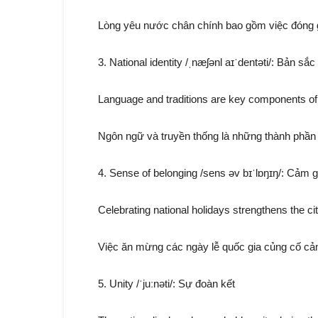
Lòng yêu nước chân chính bao gồm việc đóng g
3. National identity /ˌnæʃənl aɪˈdentəti/: Bản sắc
Language and traditions are key components of t
Ngôn ngữ và truyền thống là những thành phần c
4. Sense of belonging /sens əv bɪˈlɒŋɪŋ/: Cảm g
Celebrating national holidays strengthens the ci
Việc ăn mừng các ngày lễ quốc gia củng cố cả
5. Unity /ˈjuːnəti/: Sự đoàn kết