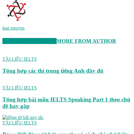
luat nguyen
RELATED ARTICLES
MORE FROM AUTHOR
TÀI LIỆU IELTS
Tổng hợp các thì trong tiếng Anh đầy đủ
TÀI LIỆU IELTS
Tổng hợp bài mẫu IELTS Speaking Part 1 theo chủ
đề hay gặp
TÀI LIỆU IELTS