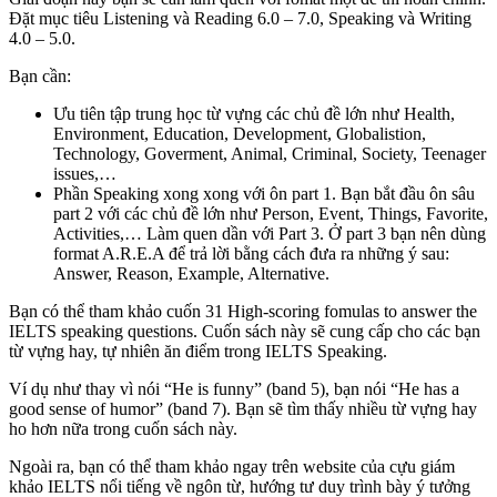
Đặt mục tiêu Listening và Reading 6.0 – 7.0, Speaking và Writing
4.0 – 5.0.
Bạn cần:
Ưu tiên tập trung học từ vựng các chủ đề lớn như Health,
Environment, Education, Development, Globalistion,
Technology, Goverment, Animal, Criminal, Society, Teenager
issues,…
Phần Speaking xong xong với ôn part 1. Bạn bắt đầu ôn sâu
part 2 với các chủ đề lớn như Person, Event, Things, Favorite,
Activities,… Làm quen dần với Part 3. Ở part 3 bạn nên dùng
format A.R.E.A để trả lời bằng cách đưa ra những ý sau:
Answer, Reason, Example, Alternative.
Bạn có thể tham khảo cuốn 31 High-scoring fomulas to answer the
IELTS speaking questions. Cuốn sách này sẽ cung cấp cho các bạn
từ vựng hay, tự nhiên ăn điểm trong IELTS Speaking.
Ví dụ như thay vì nói “He is funny” (band 5), bạn nói “He has a
good sense of humor” (band 7). Bạn sẽ tìm thấy nhiều từ vựng hay
ho hơn nữa trong cuốn sách này.
Ngoài ra, bạn có thể tham khảo ngay trên website của cựu giám
khảo IELTS nổi tiếng về ngôn từ, hướng tư duy trình bày ý tưởng