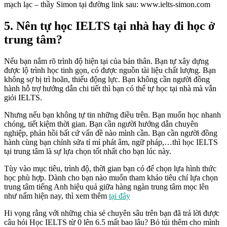
mạch lạc – thầy Simon tại đường link sau: www.ielts-simon.com
5. Nên tự học IELTS tại nhà hay đi học ở
trung tâm?
Nếu bạn nắm rõ trình độ hiện tại của bản thân. Bạn tự xây dựng
được lộ trình học tinh gọn, có được nguồn tài liệu chất lượng. Bạn
không sợ bị trì hoãn, thiếu động lực. Bạn không cần người đồng
hành hỗ trợ hướng dẫn chi tiết thì bạn có thể tự học tại nhà mà vẫn
giỏi IELTS.
Nhưng nếu bạn không tự tin những điều trên. Bạn muốn học nhanh
chóng, tiết kiệm thời gian. Bạn cần người hướng dẫn chuyên
nghiệp, phản hồi bất cứ vấn đề nào mình cần. Bạn cần người đồng
hành cùng bạn chỉnh sửa tỉ mỉ phát âm, ngữ pháp,…thì học IELTS
tại trung tâm là sự lựa chọn tốt nhất cho bạn lúc này.
Tùy vào mục tiêu, trình độ, thời gian bạn có để chọn lựa hình thức
học phù hợp. Dành cho bạn nào muốn tham khảo tiêu chí lựa chọn
trung tâm tiếng Anh hiệu quả giữa hàng ngàn trung tâm mọc lên
như nấm hiện nay, thì xem thêm
tại đây
Hi vọng rằng với những chia sẻ chuyên sâu trên bạn đã trả lời được
câu hỏi Học IELTS từ 0 lên 6.5 mất bao lâu? Bỏ túi thêm cho mình