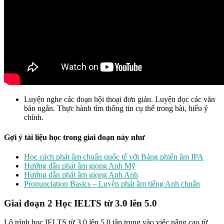
Luyện nghe các đoạn hội thoại đơn giản. Luyện đọc các văn
bản ngắn. Thực hành tìm thông tin cụ thể trong bài, hiểu ý
chính.
Gợi ý tài liệu học trong giai đoạn này như
Học cách phát âm chuẩn quốc tế với Bảng phiên âm IPA
Hướng dẫn phát âm giọng Anh Mỹ
Hướng dẫn phát âm giọng Anh Anh
Pronunciation Basics – Luyện phát âm tiếng Anh chuẩn
Giai đoạn 2 Học IELTS từ 3.0 lên 5.0
Lộ trình học IELTS từ 3.0 lên 5.0 tập trung vào việc nâng cao từ