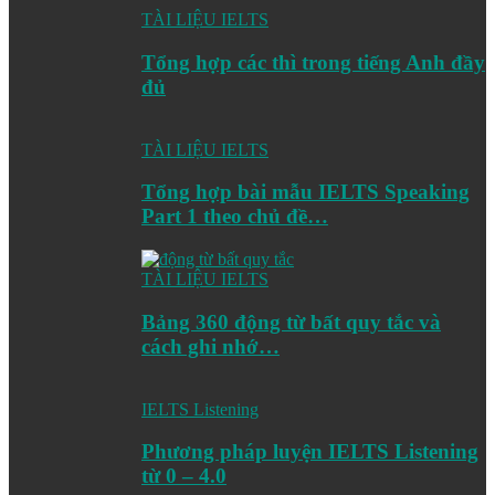
TÀI LIỆU IELTS
Tổng hợp các thì trong tiếng Anh đầy
đủ
TÀI LIỆU IELTS
Tổng hợp bài mẫu IELTS Speaking
Part 1 theo chủ đề…
TÀI LIỆU IELTS
Bảng 360 động từ bất quy tắc và
cách ghi nhớ…
IELTS Listening
Phương pháp luyện IELTS Listening
từ 0 – 4.0