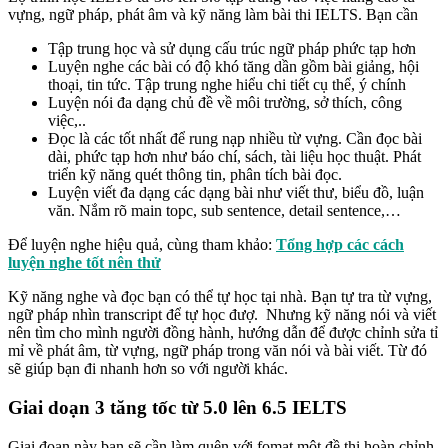
vựng, ngữ pháp, phát âm và kỹ năng làm bài thi IELTS. Bạn cần
Tập trung học và sử dụng cấu trúc ngữ pháp phức tạp hơn
Luyện nghe các bài có độ khó tăng dần gồm bài giảng, hội
thoại, tin tức. Tập trung nghe hiểu chi tiết cụ thể, ý chính
Luyện nói đa dạng chủ đề về môi trường, sở thích, công
việc,..
Đọc là các tốt nhất để rung nạp nhiều từ vựng. Cần đọc bài
dài, phức tạp hơn như báo chí, sách, tài liệu học thuật. Phát
triển kỹ năng quét thông tin, phân tích bài đọc.
Luyện viết đa dạng các dạng bài như viết thư, biểu đồ, luận
văn. Nắm rõ main topc, sub sentence, detail sentence,…
Để luyện nghe hiệu quả, cùng tham khảo:
Tổng hợp các cách
luyện nghe tốt nên thử
Kỹ năng nghe và đọc bạn có thể tự học tại nhà. Bạn tự tra từ vựng,
ngữ pháp nhìn transcript để tự học đượ. Nhưng kỹ năng nói và viết
nên tìm cho mình người đồng hành, hướng dẫn để được chỉnh sửa tỉ
mỉ về phát âm, từ vựng, ngữ pháp trong văn nói và bài viết. Từ đó
sẽ giúp bạn đi nhanh hơn so với người khác.
Giai doạn 3 tăng tốc từ 5.0 lên 6.5 IELTS
Giai đoạn này bạn sẽ cần làm quên với fomat một đề thi hoàn chỉnh.