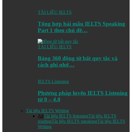
TÀI LIỆU IELTS
Tổng hợp bài mẫu IELTS Speaking
Part 1 theo chủ đề…
TÀI LIỆU IELTS
Bảng 360 động từ bất quy tắc và
cách ghi nhớ…
IELTS Listening
Phương pháp luyện IELTS Listening
từ 0 – 4.0
Tài liệu IELTS Writing
All
Tài liệu IELTS listening
Tài liệu IELTS
reading
Tài liệu IELTS speaking
Tài liệu IELTS
Writing