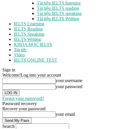
Tài liệu IELTS listening
Tài liệu IELTS reading
Tài liệu IELTS speaking
Tài liệu IELTS Writing
IELTS Listening
IELTS Reading
IELTS Speaking
IELTS Writing
KHÓA HỌC IELTS
Tin tức
Video
IELTS ONLINE TEST
Sign in
Welcome!
Log into your account
your username
your password
Forgot your password?
Password recovery
Recover your password
your email
Search