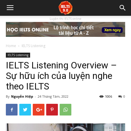
Luyện thi IELTS online
Home
IELTS Listening
IELTS Listening
IELTS Listening Overview –
Sự hữu ích của luyện nghe
theo IELTS
By
Nguyễn Hiệp
-
24 Tháng Tám, 2022
1006
0