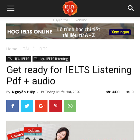
Luyện thi IELTS online
Home
TÀI LIỆU IELTS
TÀI LIỆU IELTS
Tài liệu IELTS listening
Get ready for IELTS Listening
Pdf + audio
By
Nguyễn Hiệp
-
19 Tháng Mười Hai, 2020
4400
0