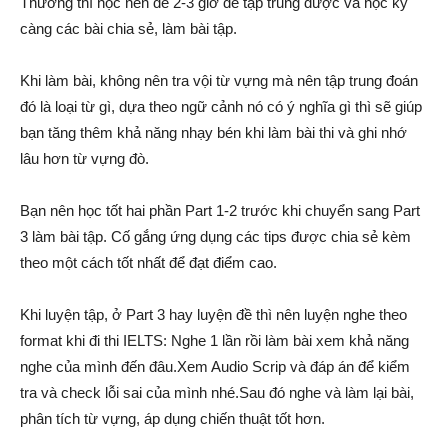
Thường thì học nên để 2-3 giờ để tập trung được và học kỹ
càng các bài chia sẻ, làm bài tập.
Khi làm bài, không nên tra vội từ vựng mà nên tập trung đoán
đó là loại từ gì, dựa theo ngữ cảnh nó có ý nghĩa gì thì sẽ giúp
bạn tăng thêm khả năng nhạy bén khi làm bài thi và ghi nhớ
lâu hơn từ vựng đò.
Bạn nên học tốt hai phần Part 1-2 trước khi chuyển sang Part
3 làm bài tập. Cố gắng ứng dụng các tips được chia sẻ kèm
theo một cách tốt nhất để đạt điểm cao.
Khi luyện tập, ở Part 3 hay luyện đề thì nên luyện nghe theo
format khi đi thi IELTS: Nghe 1 lần rồi làm bài xem khả năng
nghe của mình đến đâu.Xem Audio Scrip và đáp án để kiểm
tra và check lỗi sai của mình nhé.Sau đó nghe và làm lại bài,
phân tích từ vựng, áp dụng chiến thuật tốt hơn.