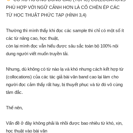
PHÙ HỢP VỚI NGỮ CẢNH HƠN LÀ CỐ CHÈN ÉP CÁC
TỪ HỌC THUẬT PHỨC TẠP (HÌNH 3,4)
Thường thì mình thấy khi đọc các sample thì chỉ có một số ít
các từ nâng cao, học thuật,
còn lại mình đọc vẫn hiểu được sâu sắc toàn bộ 100% nội
dung người viết muốn truyền tải.
Nhưng, dù không có từ nào lạ và khó nhưng cách kết hợp từ
(collocations) của các tác giả bài văn band cao lại làm cho
người đọc cảm thấy rất hay, bị thuyết phục và từ đó vô cùng
tâm đắc.
Thế nên,
Vấn đề ở đây không phải là nhồi được bao nhiêu từ khó, xịn,
học thuật vào bài văn