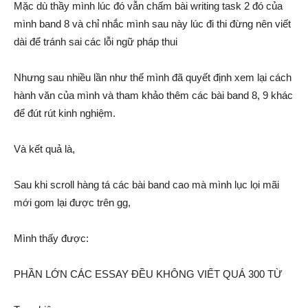
Mặc dù thầy mình lúc đó vẫn chấm bài writing task 2 đó của
mình band 8 và chỉ nhắc mình sau này lúc đi thi đừng nên viết
dài để tránh sai các lỗi ngữ pháp thui
Nhưng sau nhiều lần như thế mình đã quyết định xem lại cách
hành văn của mình và tham khảo thêm các bài band 8, 9 khác
để đút rút kinh nghiệm.
Và kết quả là,
Sau khi scroll hàng tá các bài band cao mà mình lục lọi mãi
mới gom lại được trên gg,
Mình thấy được:
PHẦN LỚN CÁC ESSAY ĐỀU KHÔNG VIẾT QUÁ 300 TỪ