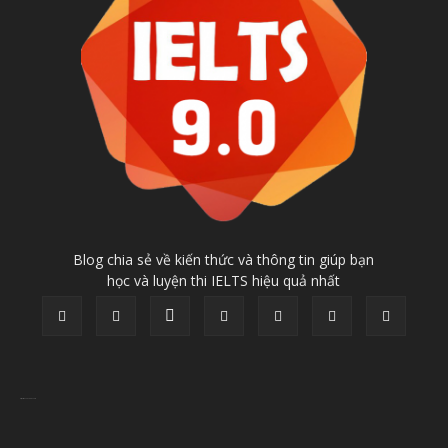
Blog chia sẻ về kiến thức và thông tin giúp bạn
học và luyện thi IELTS hiệu quả nhất
https://docsach247.com