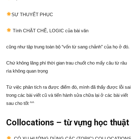
SỰ THUYẾT PHỤC
Tính CHẶT CHẼ, LOGIC của bài văn
cũng như tập trung toàn bộ “vốn từ sang chảnh” của họ ở đó.
Chứ không lãng phí thời gian trau chuốt cho mấy câu từ râu
rìa không quan trọng
Từ việc phân tích ra được điểm đó, mình đã thấy được lỗi sai
trong các bài viết cũ và tiến hành sửa chữa lại ở các bài viết
sau cho tốt ^^
Collocations – từ vựng học thuật
CÓ XU HƯỚNG DÙNG CÁC (TOPIC) COLLOCATIONS