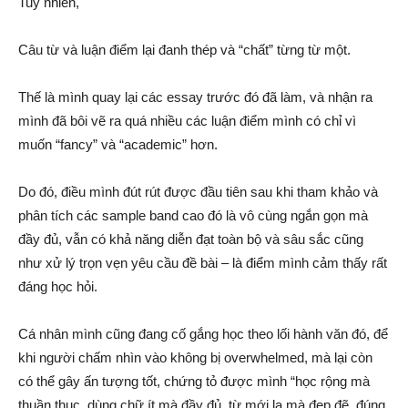
Tuy nhiên,
Câu từ và luận điểm lại đanh thép và “chất” từng từ một.
Thế là mình quay lại các essay trước đó đã làm, và nhận ra
mình đã bôi vẽ ra quá nhiều các luận điểm mình có chỉ vì
muốn “fancy” và “academic” hơn.
Do đó, điều mình đút rút được đầu tiên sau khi tham khảo và
phân tích các sample band cao đó là vô cùng ngắn gọn mà
đầy đủ, vẫn có khả năng diễn đạt toàn bộ và sâu sắc cũng
như xử lý trọn vẹn yêu cầu đề bài – là điểm mình cảm thấy rất
đáng học hỏi.
Cá nhân mình cũng đang cố gắng học theo lối hành văn đó, để
khi người chấm nhìn vào không bị overwhelmed, mà lại còn
có thể gây ấn tượng tốt, chứng tỏ được mình “học rộng mà
thuần thục, dùng chữ ít mà đầy đủ, từ mới lạ mà đẹp đẽ, đúng