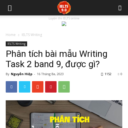
Luyện thi IELTS online
Home
IELTS Writing
IELTS Writing
Phân tích bài mẫu Writing
Task 2 band 9, được gì?
By
Nguyễn Hiệp
-
16 Tháng Ba, 2023
1152
0