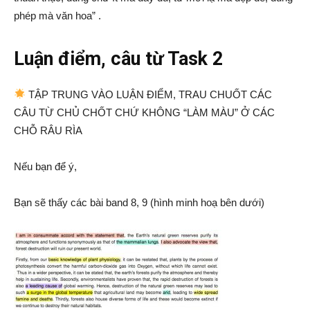
phép mà văn hoa” .
Luận điểm, câu từ Task 2
TẬP TRUNG VÀO LUẬN ĐIỂM, TRAU CHUỐT CÁC
CÂU TỪ CHỦ CHỐT CHỨ KHÔNG “LÀM MÀU” Ở CÁC
CHỖ RÂU RÌA
Nếu bạn để ý,
Bạn sẽ thấy các bài band 8, 9 (hình minh hoạ bên dưới)