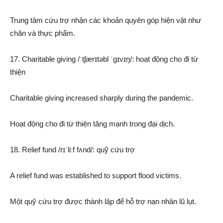
Trung tâm cứu trợ nhận các khoản quyên góp hiện vật như
chăn và thực phẩm.
17. Charitable giving /ˈtʃærɪtəbl ˈɡɪvɪŋ/: hoạt động cho đi từ
thiện
Charitable giving increased sharply during the pandemic.
Hoạt động cho đi từ thiện tăng mạnh trong đại dịch.
18. Relief fund /rɪˈliːf fʌnd/: quỹ cứu trợ
A relief fund was established to support flood victims.
Một quỹ cứu trợ được thành lập để hỗ trợ nạn nhân lũ lụt.