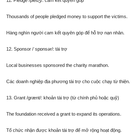
11. Pledge /pledʒ/: cam kết quyên góp
Thousands of people pledged money to support the victims.
Hàng nghìn người cam kết quyên góp để hỗ trợ nạn nhân.
12. Sponsor /ˈspɒnsər/: tài trợ
Local businesses sponsored the charity marathon.
Các doanh nghiệp địa phương tài trợ cho cuộc chạy từ thiện.
13. Grant /ɡrænt/: khoản tài trợ (từ chính phủ hoặc quỹ)
The foundation received a grant to expand its operations.
Tổ chức nhận được khoản tài trợ để mở rộng hoạt động.