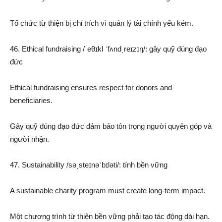
Tổ chức từ thiện bị chỉ trích vì quản lý tài chính yếu kém.
46. Ethical fundraising /ˈeθɪkl ˈfʌndˌreɪzɪŋ/: gây quỹ đúng đạo
đức
Ethical fundraising ensures respect for donors and
beneficiaries.
Gây quỹ đúng đạo đức đảm bảo tôn trọng người quyên góp và
người nhận.
47. Sustainability /səˌsteɪnəˈbɪləti/: tính bền vững
A sustainable charity program must create long-term impact.
Một chương trình từ thiện bền vững phải tạo tác động dài hạn.