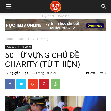
Luyện thi IELTS online
Home
Vocabulary - Từ vựng
Vocabulary - Từ vựng
50 TỪ VỰNG CHỦ ĐỀ
CHARITY (TỪ THIỆN)
By
Nguyễn Hiệp
-
26 Tháng Hai, 2026
240
0