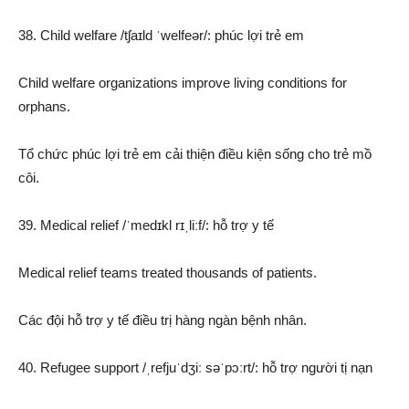
38. Child welfare /tʃaɪld ˈwelfeər/: phúc lợi trẻ em
Child welfare organizations improve living conditions for
orphans.
Tổ chức phúc lợi trẻ em cải thiện điều kiện sống cho trẻ mồ
côi.
39. Medical relief /ˈmedɪkl rɪˌliːf/: hỗ trợ y tế
Medical relief teams treated thousands of patients.
Các đội hỗ trợ y tế điều trị hàng ngàn bệnh nhân.
40. Refugee support /ˌrefjuˈdʒiː səˈpɔːrt/: hỗ trợ người tị nạn