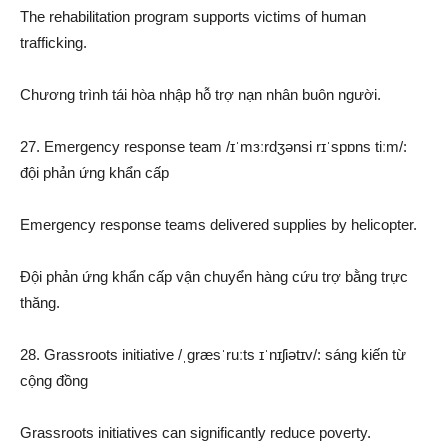
The rehabilitation program supports victims of human
trafficking.
Chương trình tái hòa nhập hỗ trợ nạn nhân buôn người.
27. Emergency response team /ɪˈmɜːrdʒənsi rɪˈspɒns tiːm/:
đội phản ứng khẩn cấp
Emergency response teams delivered supplies by helicopter.
Đội phản ứng khẩn cấp vận chuyển hàng cứu trợ bằng trực
thăng.
28. Grassroots initiative /ˌɡræsˈruːts ɪˈnɪʃiətɪv/: sáng kiến từ
cộng đồng
Grassroots initiatives can significantly reduce poverty.