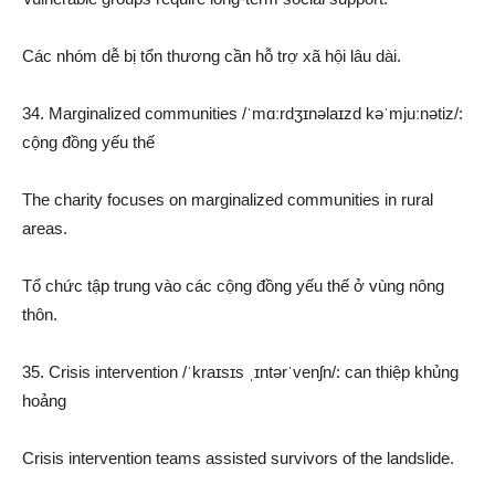
Các nhóm dễ bị tổn thương cần hỗ trợ xã hội lâu dài.
34. Marginalized communities /ˈmɑːrdʒɪnəlaɪzd kəˈmjuːnətiz/:
cộng đồng yếu thế
The charity focuses on marginalized communities in rural
areas.
Tổ chức tập trung vào các cộng đồng yếu thế ở vùng nông
thôn.
35. Crisis intervention /ˈkraɪsɪs ˌɪntərˈvenʃn/: can thiệp khủng
hoảng
Crisis intervention teams assisted survivors of the landslide.