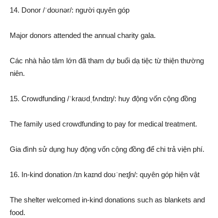
14. Donor /ˈdoʊnər/: người quyên góp
Major donors attended the annual charity gala.
Các nhà hảo tâm lớn đã tham dự buổi dạ tiệc từ thiện thường
niên.
15. Crowdfunding /ˈkraʊdˌfʌndɪŋ/: huy động vốn cộng đồng
The family used crowdfunding to pay for medical treatment.
Gia đình sử dụng huy động vốn cộng đồng để chi trả viện phí.
16. In-kind donation /ɪn kaɪnd doʊˈneɪʃn/: quyên góp hiện vật
The shelter welcomed in-kind donations such as blankets and
food.