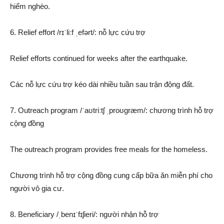
hiểm nghèo.
6. Relief effort /rɪˈliːf ˌefərt/: nỗ lực cứu trợ
Relief efforts continued for weeks after the earthquake.
Các nỗ lực cứu trợ kéo dài nhiều tuần sau trận động đất.
7. Outreach program /ˈaʊtriːtʃ ˌproʊɡræm/: chương trình hỗ trợ
cộng đồng
The outreach program provides free meals for the homeless.
Chương trình hỗ trợ cộng đồng cung cấp bữa ăn miễn phí cho
người vô gia cư.
8. Beneficiary /ˌbenɪˈfɪʃieri/: người nhận hỗ trợ