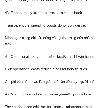
Quản trị tốt là yếu tố quan trọng để xây dựng niềm tin.
43. Transparency /trænsˈpærənsi/: sự minh bạch
Transparency in spending boosts donor confidence.
Minh bạch trong chi tiêu củng cố sự tin tưởng của nhà hảo
tâm.
44. Operational cost /ˌɒpəˈreɪʃənl kɒst/: chi phí vận hành
High operational costs reduce funds for beneficiaries.
Chi phí vận hành cao làm giảm số tiền đến tay người nhận.
45. Mismanagement /ˌmɪsˈmænɪdʒmənt/: quản lý kém
The charity faced criticism for financial mismanagement.