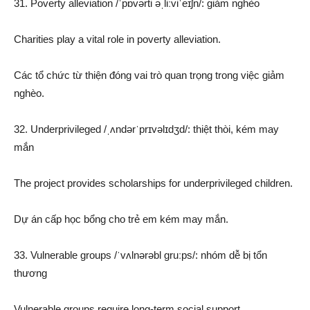
31. Poverty alleviation /ˈpɒvərti əˌliːviˈeɪʃn/: giảm nghèo
Charities play a vital role in poverty alleviation.
Các tổ chức từ thiện đóng vai trò quan trọng trong việc giảm
nghèo.
32. Underprivileged /ˌʌndərˈprɪvəlɪdʒd/: thiệt thòi, kém may
mắn
The project provides scholarships for underprivileged children.
Dự án cấp học bổng cho trẻ em kém may mắn.
33. Vulnerable groups /ˈvʌlnərəbl ɡruːps/: nhóm dễ bị tổn
thương
Vulnerable groups require long-term social support.