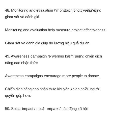
48. Monitoring and evaluation /ˈmɒnɪtərɪŋ ənd ɪˌvæljuˈeɪʃn/:
giám sát và đánh giá
Monitoring and evaluation help measure project effectiveness.
Giám sát và đánh giá giúp đo lường hiệu quả dự án.
49. Awareness campaign /əˈwernəs kæmˈpeɪn/: chiến dịch
nâng cao nhận thức
Awareness campaigns encourage more people to donate.
Chiến dịch nâng cao nhận thức khuyến khích nhiều người
quyên góp hơn.
50. Social impact /ˈsoʊʃl ˈɪmpækt/: tác động xã hội