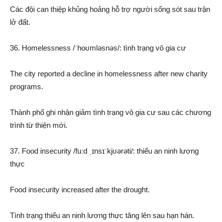
Các đội can thiệp khủng hoảng hỗ trợ người sống sót sau trận
lở đất.
36. Homelessness /ˈhoʊmləsnəs/: tình trạng vô gia cư
The city reported a decline in homelessness after new charity
programs.
Thành phố ghi nhận giảm tình trạng vô gia cư sau các chương
trình từ thiện mới.
37. Food insecurity /fuːd ˌɪnsɪˈkjʊərəti/: thiếu an ninh lương
thực
Food insecurity increased after the drought.
Tình trạng thiếu an ninh lương thực tăng lên sau hạn hán.