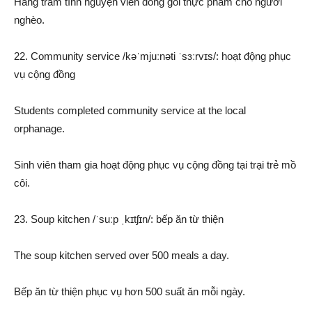
Hàng trăm tình nguyện viên đóng gói thực phẩm cho người
nghèo.
22. Community service /kəˈmjuːnəti ˈsɜːrvɪs/: hoạt động phục
vụ cộng đồng
Students completed community service at the local
orphanage.
Sinh viên tham gia hoạt động phục vụ cộng đồng tại trại trẻ mồ
côi.
23. Soup kitchen /ˈsuːp ˌkɪtʃɪn/: bếp ăn từ thiện
The soup kitchen served over 500 meals a day.
Bếp ăn từ thiện phục vụ hơn 500 suất ăn mỗi ngày.