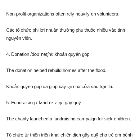
Non-profit organizations often rely heavily on volunteers.
Các tổ chức phi lợi nhuận thường phụ thuộc nhiều vào tình
nguyện viên.
4. Donation /doʊˈneɪʃn/: khoản quyên góp
The donation helped rebuild homes after the flood.
Khoản quyên góp đã giúp xây lại nhà cửa sau trận lũ.
5. Fundraising /ˈfʌndˌreɪzɪŋ/: gây quỹ
The charity launched a fundraising campaign for sick children.
Tổ chức từ thiện triển khai chiến dịch gây quỹ cho trẻ em bệnh