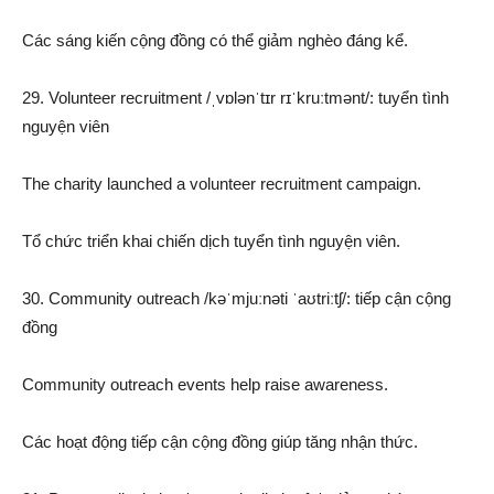
Các sáng kiến cộng đồng có thể giảm nghèo đáng kể.
29. Volunteer recruitment /ˌvɒlənˈtɪr rɪˈkruːtmənt/: tuyển tình
nguyện viên
The charity launched a volunteer recruitment campaign.
Tổ chức triển khai chiến dịch tuyển tình nguyện viên.
30. Community outreach /kəˈmjuːnəti ˈaʊtriːtʃ/: tiếp cận cộng
đồng
Community outreach events help raise awareness.
Các hoạt động tiếp cận cộng đồng giúp tăng nhận thức.