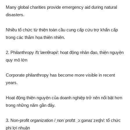
Many global charities provide emergency aid during natural
disasters.
Nhiều tổ chức từ thiện toàn cầu cung cấp cứu trợ khẩn cấp
trong các thảm họa thiên nhiên.
2. Philanthropy /fɪˈlænθrəpi/: hoạt động nhân đạo, thiện nguyện
quy mô lớn
Corporate philanthropy has become more visible in recent
years.
Hoạt động thiện nguyện của doanh nghiệp trở nên nổi bật hơn
trong những năm gần đây.
3. Non-profit organization /ˌnɒnˈprɒfɪt ˌɔːɡənaɪˈzeɪʃn/: tổ chức
phi lợi nhuận