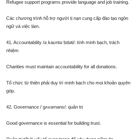
Refugee support programs provide language and job training.
Các chương trình hỗ trợ người tị nạn cung cấp đào tạo ngôn
ngữ và việc làm.
41. Accountability /əˌkaʊntəˈbɪləti/: tính minh bạch, trách
nhiệm
Charities must maintain accountability for all donations.
Tổ chức từ thiện phải duy trì minh bạch cho mọi khoản quyên
góp.
42. Governance /ˈɡʌvərnəns/: quản trị
Good governance is essential for building trust.