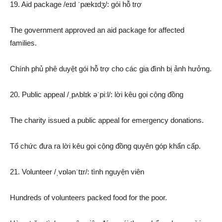
19. Aid package /eɪd ˈpækɪdʒ/: gói hỗ trợ
The government approved an aid package for affected
families.
Chính phủ phê duyệt gói hỗ trợ cho các gia đình bị ảnh hưởng.
20. Public appeal /ˌpʌblɪk əˈpiːl/: lời kêu gọi cộng đồng
The charity issued a public appeal for emergency donations.
Tổ chức đưa ra lời kêu gọi cộng đồng quyên góp khẩn cấp.
21. Volunteer /ˌvɒlənˈtɪr/: tình nguyện viên
Hundreds of volunteers packed food for the poor.