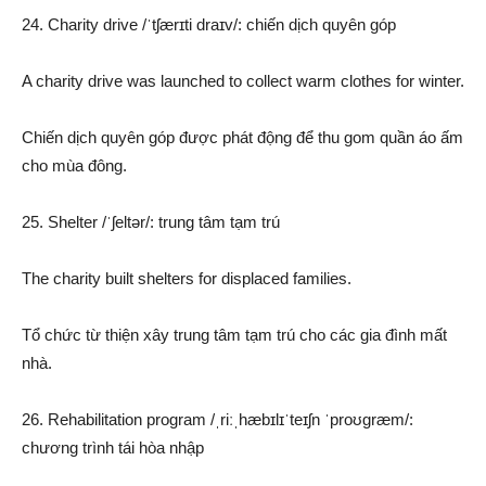
24. Charity drive /ˈtʃærɪti draɪv/: chiến dịch quyên góp
A charity drive was launched to collect warm clothes for winter.
Chiến dịch quyên góp được phát động để thu gom quần áo ấm
cho mùa đông.
25. Shelter /ˈʃeltər/: trung tâm tạm trú
The charity built shelters for displaced families.
Tổ chức từ thiện xây trung tâm tạm trú cho các gia đình mất
nhà.
26. Rehabilitation program /ˌriːˌhæbɪlɪˈteɪʃn ˈproʊɡræm/:
chương trình tái hòa nhập