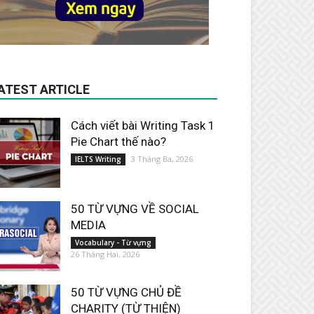
ATEST ARTICLE
Cách viết bài Writing Task 1
Pie Chart thế nào?
3 Tháng Ba, 2026
IELTS Writing
50 TỪ VỰNG VỀ SOCIAL
MEDIA
Vocabulary - Từ vựng
26 Tháng Hai, 2026
50 TỪ VỰNG CHỦ ĐỀ
CHARITY (TỪ THIỆN)