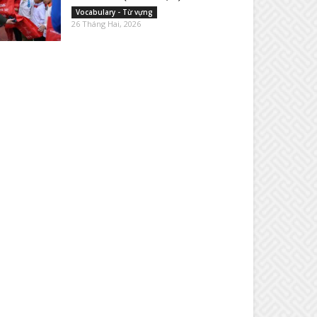
Vocabulary - Từ vựng
26 Tháng Hai, 2026