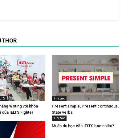
UTHOR
LTS
Tin tức
 năng Writing với khóa
Present simple, Present continuous,
í của IELTS Fighter
State verbs
Tin tức
Muốn du học cần IELTS bao nhiêu?