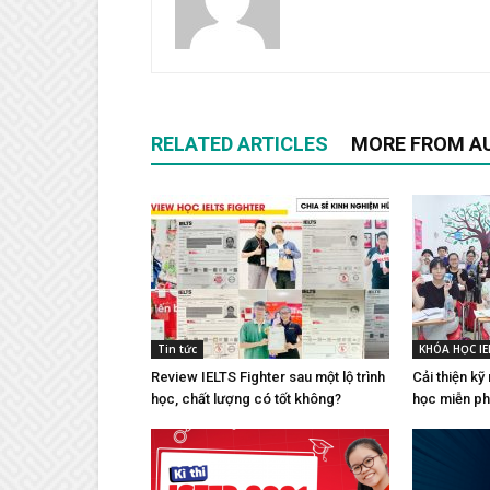
RELATED ARTICLES
MORE FROM A
Tin tức
KHÓA HỌC IE
Review IELTS Fighter sau một lộ trình
Cải thiện kỹ
học, chất lượng có tốt không?
học miễn ph