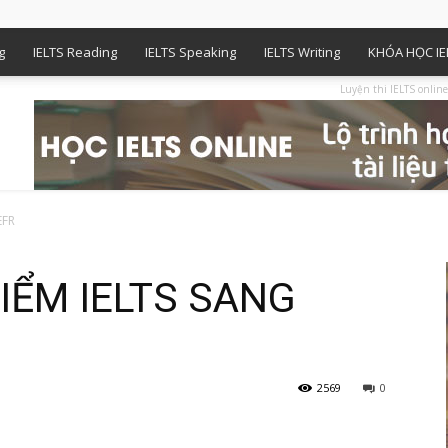
g
IELTS Reading
IELTS Speaking
IELTS Writing
KHÓA HỌC IE
Luyện thi IELTS online
EFR
IỂM IELTS SANG
2569
0